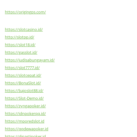
https://origingps.com/
https://slotcasino.id/
http://slotpp.id/
https://slot18.id/
https://gasslot.id/
https://judisabungayam.id/
https://slot7777.id/
https://slotcepat.id/
https://BonaSlot.id/
https://bajoslot88.id/
https://Slot-Demo.id/
https://zyngapoker.id/
https://idnpokerqq.id/
https://mporedslot.id
https://qqdewapoker.id
https://dinastipoker.id