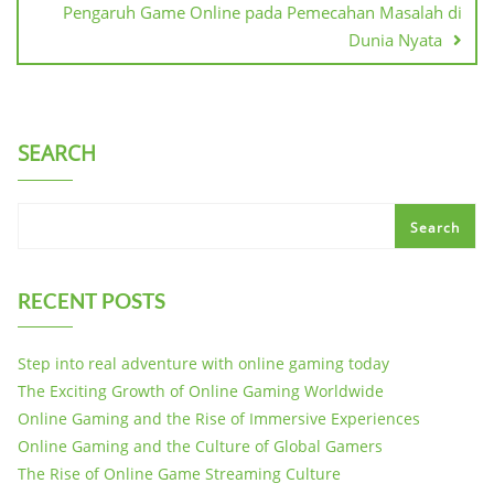
Pengaruh Game Online pada Pemecahan Masalah di
Dunia Nyata
SEARCH
Search
RECENT POSTS
Step into real adventure with online gaming today
The Exciting Growth of Online Gaming Worldwide
Online Gaming and the Rise of Immersive Experiences
Online Gaming and the Culture of Global Gamers
The Rise of Online Game Streaming Culture