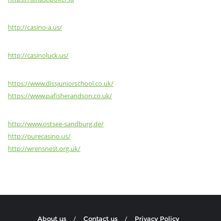
http://casino-a.us/
http://casinoluck.us/
https://www.dissjuniorschool.co.uk/
https://www.pafisherandson.co.uk/
http://www.ostsee-sandburg.de/
http://purecasino.us/
http://wrensnest.org.uk/
About us
Contact us
Privacy Policy