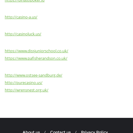
http://casino-a.us/
http://casinoluck.us/
https://www.dissjuniorschool.co.uk/
https://www.pafisherandson.co.uk/
http://www.ostsee-sandburg.de/
http://purecasino.us/
http://wrensnest.org.uk/
About us
Contact us
Privacy Policy