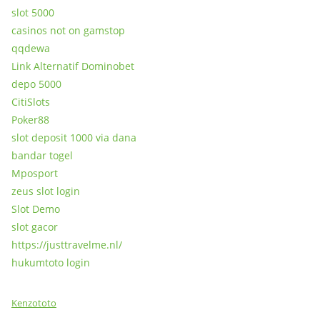
slot 5000
casinos not on gamstop
qqdewa
Link Alternatif Dominobet
depo 5000
CitiSlots
Poker88
slot deposit 1000 via dana
bandar togel
Mposport
zeus slot login
Slot Demo
slot gacor
https://justtravelme.nl/
hukumtoto login
Kenzototo