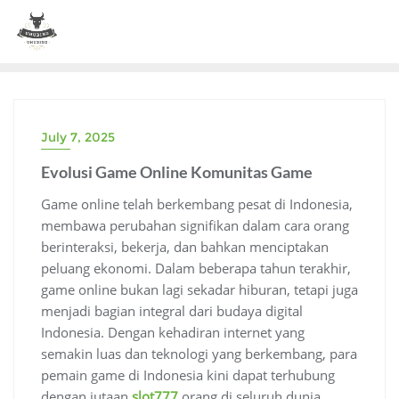
Skip
to
content
July 7, 2025
Evolusi Game Online Komunitas Game
Game online telah berkembang pesat di Indonesia,
membawa perubahan signifikan dalam cara orang
berinteraksi, bekerja, dan bahkan menciptakan
peluang ekonomi. Dalam beberapa tahun terakhir,
game online bukan lagi sekadar hiburan, tetapi juga
menjadi bagian integral dari budaya digital
Indonesia. Dengan kehadiran internet yang
semakin luas dan teknologi yang berkembang, para
pemain game di Indonesia kini dapat terhubung
dengan jutaan
slot777
orang di seluruh dunia,