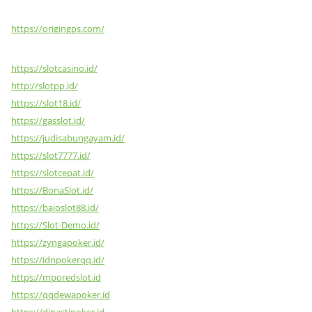
https://origingps.com/
https://slotcasino.id/
http://slotpp.id/
https://slot18.id/
https://gasslot.id/
https://judisabungayam.id/
https://slot7777.id/
https://slotcepat.id/
https://BonaSlot.id/
https://bajoslot88.id/
https://Slot-Demo.id/
https://zyngapoker.id/
https://idnpokerqq.id/
https://mporedslot.id
https://qqdewapoker.id
https://dinastipoker.id